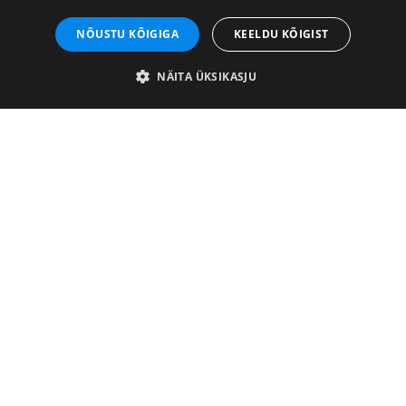
Info
NÕUSTU KÕIGIGA
KEELDU KÕIGIST
Müügitingimused
NÄITA ÜKSIKASJU
Privaatsuspoliitika
Minu konto
Kasulik
Ettevõttest
Tööpakkumised
Liitu uudiskirjaga
Facebook