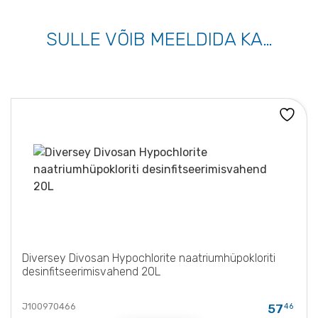
SULLE VÕIB MEELDIDA KA…
Diversey Divosan Hypochlorite naatriumhüpokloriti
desinfitseerimisvahend 20L
J100970466
57
46