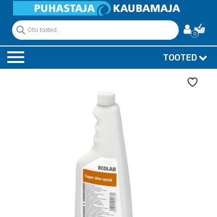
Products
search
0
TOOTED