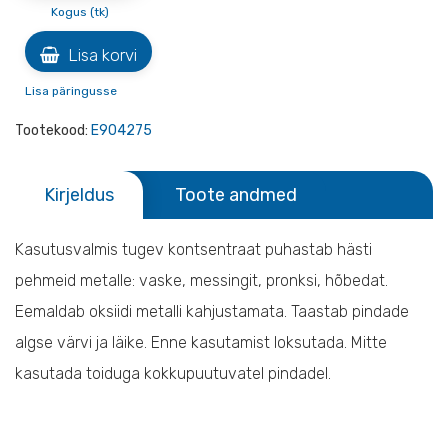
Kogus (tk)
Lisa korvi
Lisa päringusse
Tootekood:
E904275
Kirjeldus
Toote andmed
Kasutusvalmis tugev kontsentraat puhastab hästi
pehmeid metalle: vaske, messingit, pronksi, hõbedat.
Eemaldab oksiidi metalli kahjustamata. Taastab pindade
algse värvi ja läike. Enne kasutamist loksutada. Mitte
kasutada toiduga kokkupuutuvatel pindadel.