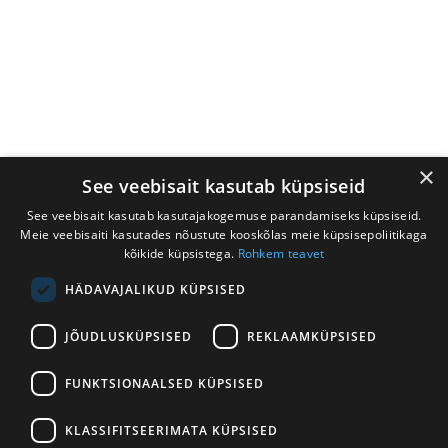
×
See veebisait kasutab küpsiseid
See veebisait kasutab kasutajakogemuse parandamiseks küpsiseid.
Meie veebisaiti kasutades nõustute kooskõlas meie küpsisepoliitikaga
kõikide küpsistega.
Rohkem teavet
HÄDAVAJALIKUD KÜPSISED
AS Ebeta
JÕUDLUSKÜPSISED
REKLAAMKÜPSISED
info@puhastajakaubamaja.ee
Leiva 2, 12618 Tallinn
FUNKTSIONAALSED KÜPSISED
650 6262
KLASSIFITSEERIMATA KÜPSISED
Müük:
myyk@puhastajakaubamaja.ee