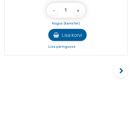
Quantity
Kogus (kanister)
Lisa korvi
Lisa päringusse