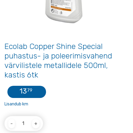
Ecolab Copper Shine Special
puhastus- ja poleerimisvahend
värvilistele metallidele 500ml,
kastis 6tk
13
79
Lisandub km
Quantity