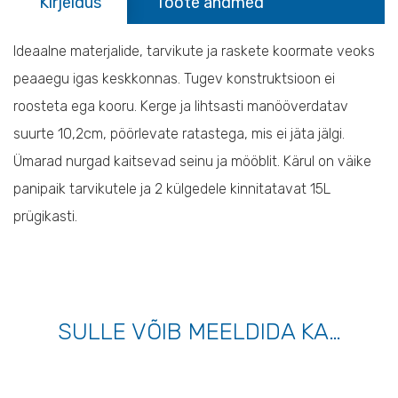
Kirjeldus
Toote andmed
Ideaalne materjalide, tarvikute ja raskete koormate veoks
peaaegu igas keskkonnas. Tugev konstruktsioon ei
roosteta ega kooru. Kerge ja lihtsasti manööverdatav
suurte 10,2cm, pöörlevate ratastega, mis ei jäta jälgi.
Ümarad nurgad kaitsevad seinu ja mööblit. Kärul on väike
panipaik tarvikutele ja 2 külgedele kinnitatavat 15L
prügikasti.
SULLE VÕIB MEELDIDA KA…