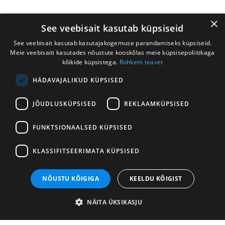
×
See veebisait kasutab küpsiseid
See veebisait kasutab kasutajakogemuse parandamiseks küpsiseid.
Meie veebisaiti kasutades nõustute kooskõlas meie küpsisepoliitikaga
kõikide küpsistega.
Rohkem teavet
HÄDAVAJALIKUD KÜPSISED
AS Ebeta
JÕUDLUSKÜPSISED
REKLAAMKÜPSISED
info@puhastajakaubamaja.ee
Leiva 2, 12618 Tallinn
FUNKTSIONAALSED KÜPSISED
650 6262
KLASSIFITSEERIMATA KÜPSISED
Müük:
myyk@puhastajakaubamaja.ee
Info
NÕUSTU KÕIGIGA
KEELDU KÕIGIST
Müügitingimused
NÄITA ÜKSIKASJU
Privaatsuspoliitika