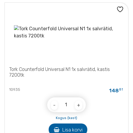
Tork Counterfold Universal N1 1x salvrätid, kastis
7200tk
10935
148
81
Quantity
Kogus (kast)
Lisa korvi