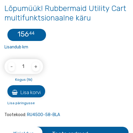
Lõpumüük! Rubbermaid Utility Cart
multifunktsionaalne käru
156
44
Lisandub km
Quantity
Kogus (tk)
Lisa korvi
Lisa päringusse
Tootekood:
RU4500-58-BLA