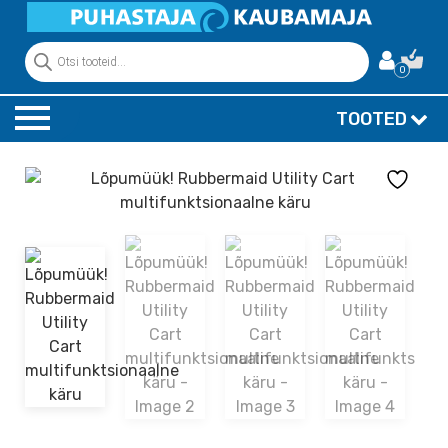
Products
search
0
TOOTED